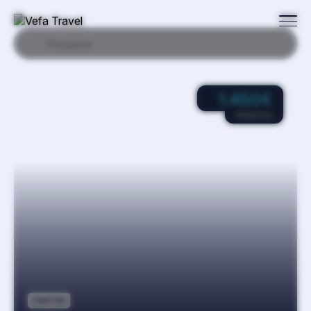
Pesquisar
1.450
€
P/PESSOA
3 NOITES