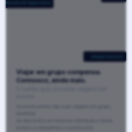
Descontos em viagens futuras
Vantagens Exclusivas
Viajar em grupo compensa.
Connosco, ainda mais.
O cartão que converte viagens em
pontos.
Acumule pontos das suas viagens em grupo,
beneficie
de descontos em reservas individuais e tenha
acesso a campanhas e a protocolos