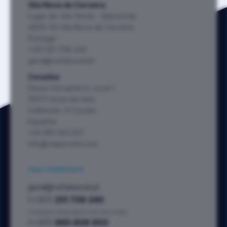
Vila Nova de Cerveira
Lugar de Vila Verde - Reboreda
4920-112 Vila Nova de Cerveira
Portugal
+351 251 708 240
geral@vefatravel.pt
Corunha
Paseo Fernando II, Local 1
15670 Acea de Ama
Culleredo, A Coruña
Espanha
+34 981 303 257
info@viajesvefa.com
FALE CONNOSCO
geral@vefatravel.pt
(+351)
251 708 240
CHAMADA PARA REDE FIXA NACIONAL
(+351)
965 808 903