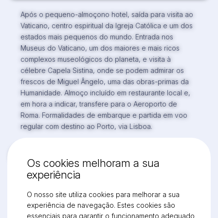
Após o pequeno-almoçono hotel, saída para visita ao
Vaticano, centro espiritual da Igreja Católica e um dos
estados mais pequenos do mundo. Entrada nos
Museus do Vaticano, um dos maiores e mais ricos
complexos museológicos do planeta, e visita à
célebre Capela Sistina, onde se podem admirar os
frescos de Miguel Ângelo, uma das obras-primas da
Humanidade. Almoço incluído em restaurante local e,
em hora a indicar, transfere para o Aeroporto de
Roma. Formalidades de embarque e partida em voo
regular com destino ao Porto, via Lisboa.
Descarregar Itinerário
Os cookies melhoram a sua
experiência
O nosso site utiliza cookies para melhorar a sua
Saiba mais junto do seu
experiência de navegação. Estes cookies são
essenciais para garantir o funcionamento adequado