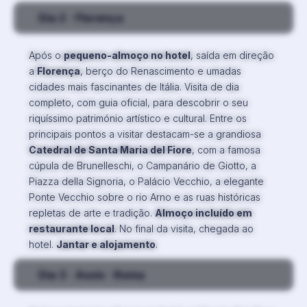
Dia 2
· Florença
Após o
pequeno-almoço no hotel
, saída em direção
a
Florença
, berço do Renascimento e umadas
cidades mais fascinantes de Itália. Visita de dia
completo, com guia oficial, para descobrir o seu
riquíssimo património artístico e cultural. Entre os
principais pontos a visitar destacam-se a grandiosa
Catedral de Santa Maria del Fiore
, com a famosa
cúpula de Brunelleschi, o Campanário de Giotto, a
Piazza della Signoria, o Palácio Vecchio, a elegante
Ponte Vecchio sobre o rio Arno e as ruas históricas
repletas de arte e tradição.
Almoço incluído em
restaurante local
. No final da visita, chegada ao
hotel.
Jantar e alojamento
.
Dia 3
· Assis · Roma