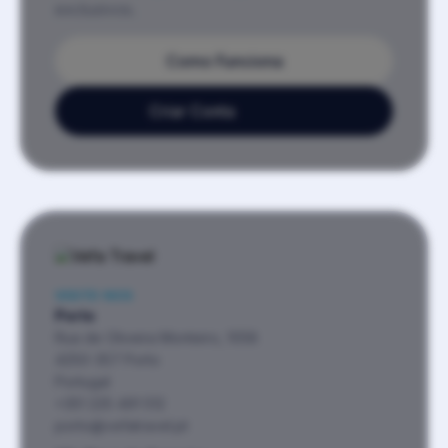
exclusivos.
Como Funciona
Criar Conta
VISITE-NOS
Porto
Rua de Oliveira Monteiro, 1058
4250-357 Porto
Portugal
+351 225 491 512
porto@vefatravel.pt