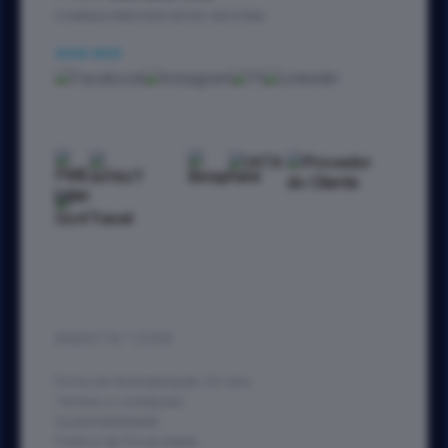
CHAMADA PARA REDE MÓVEL NACIONAL
SIGA-NOS
RNAVT N.º 2238
Ficha de Normalização On-line
Termos e condições
Sustentabilidade
Política de Privacidade