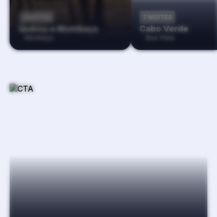
8 NOITES
7 NOITES
Quénia e Mombaça
Cabo Verde
Monbaça
Boa Vista