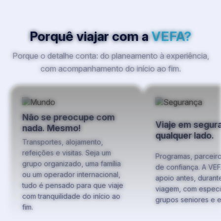
Porquê viajar com a
VEFA?
Porque o detalhe conta: do planeamento à experiência,
com acompanhamento do início ao fim.
Não se preocupe com
Viaje em segur
nada. Mesmo!
qualquer lado.
Transportes, alojamento,
refeições e visitas. Seja um
Programas, parceir
grupo organizado, uma família
de confiança. A VEF
ou um operador internacional,
apoio antes, durant
tudo é pensado para que viaje
viagem, com especi
com tranquilidade do início ao
grupos seniores e e
fim.