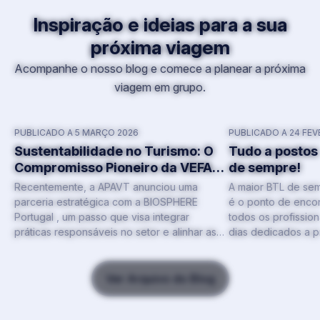
Inspiração e ideias para a sua
próxima viagem
Acompanhe o nosso blog e comece a planear a próxima
viagem em grupo.
PUBLICADO A 5 MARÇO 2026
PUBLICADO A 24 FEV
Sustentabilidade no Turismo: O
Tudo a postos
Compromisso Pioneiro da VEFA
de sempre!
Travel 🌿🛡️
Recentemente, a APAVT anunciou uma
A maior BTL de se
parceria estratégica com a BIOSPHERE
é o ponto de encon
Portugal , um passo que visa integrar
todos os profission
práticas responsáveis no setor e alinhar as
dias dedicados a pr
agências com os Objetivos de
transforma-se num
Desenvolvimento Sustentável das Nações
negócios, onde de
Unidas. Na VEFA Travel , recebemos esta […]
Ver Arquivo do Blog