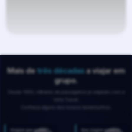
Mais de
três décadas
a viajar em
grupo.
Desde 1993, milhares de passageiros já viajaram com a
Vefa Travel.
Conheça alguns dos nossos testemunhos.
Viagem que gostou
Que viagem gostaria