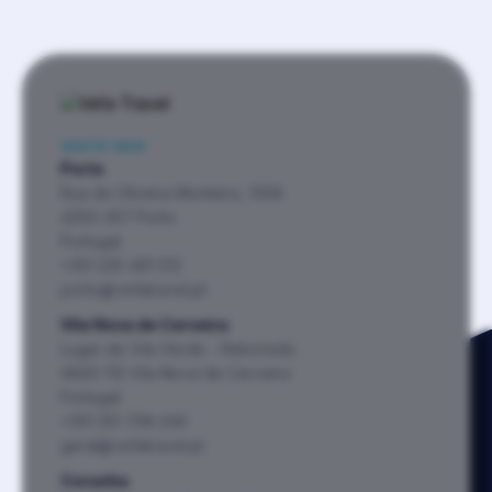
VISITE-NOS
Porto
Rua de Oliveira Monteiro, 1058
4250-357 Porto
Portugal
+351 225 491 512
porto@vefatravel.pt
Vila Nova de Cerveira
Lugar de Vila Verde - Reboreda
4920-112 Vila Nova de Cerveira
Portugal
+351 251 708 240
geral@vefatravel.pt
Corunha