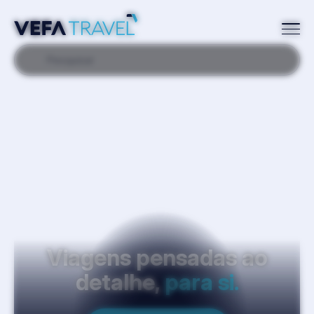
Pesquisar
Viagens pensadas ao
detalhe,
para si.