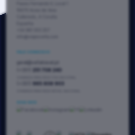
Paseo Fernando II, Local 1
15670 Acea de Ama
Culleredo, A Coruña
Espanha
+34 981 303 257
info@viajesvefa.com
FALE CONNOSCO
geral@vefatravel.pt
(+351)
251 708 240
CHAMADA PARA REDE FIXA NACIONAL
(+351)
965 808 903
CHAMADA PARA REDE MÓVEL NACIONAL
SIGA-NOS