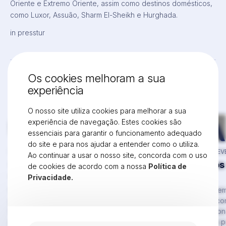
Oriente e Extremo Oriente, assim como destinos domésticos,
como Luxor, Assuão, Sharm El-Sheikh e Hurghada.
in presstur
Os cookies melhoram a sua
experiência
Continue a ler artigos
semelhantes
O nosso site utiliza cookies para melhorar a sua
experiência de navegação. Estes cookies são
essenciais para garantir o funcionamento adequado
do site e para nos ajudar a entender como o utiliza.
PUBLICADO A 5 MARÇO 2026
PUBLICADO A 24 FEV
Ao continuar a usar o nosso site, concorda com o uso
Sustentabilidade no Turismo: O
Tudo a postos
de cookies de acordo com a nossa
Política de
Compromisso Pioneiro da VEFA
de sempre!
Privacidade.
Travel 🌿🛡️
Recentemente, a APAVT anunciou uma
A maior BTL de se
parceria estratégica com a BIOSPHERE
é o ponto de encon
Portugal , um passo que visa integrar
todos os profission
práticas responsáveis no setor e alinhar as
dias dedicados a pr