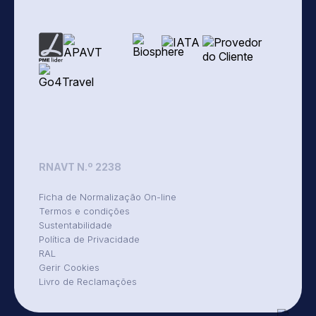
RNAVT N.º 2238
Ficha de Normalização On-line
Termos e condições
Sustentabilidade
Política de Privacidade
RAL
Gerir Cookies
Livro de Reclamações