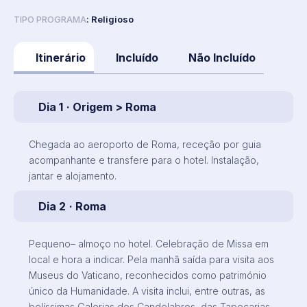
TIPO PROGRAMA
: Religioso
Itinerário
Incluído
Não Incluído
Dia 1
· Origem > Roma
Chegada ao aeroporto de Roma, receção por guia
acompanhante e transfere para o hotel. Instalação,
jantar e alojamento.
Dia 2
· Roma
Pequeno– almoço no hotel. Celebração de Missa em
local e hora a indicar. Pela manhã saída para visita aos
Museus do Vaticano, reconhecidos como património
único da Humanidade. A visita inclui, entre outras, as
belíssimas Galerias dos Candelabros, das Tapeçarias,