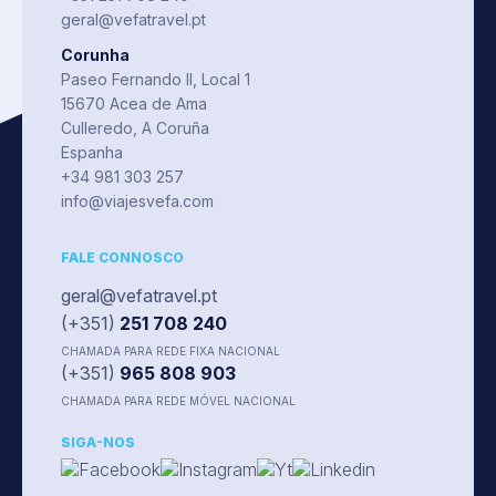
geral@vefatravel.pt
Corunha
Paseo Fernando II, Local 1
15670 Acea de Ama
Culleredo, A Coruña
Espanha
+34 981 303 257
info@viajesvefa.com
FALE CONNOSCO
geral@vefatravel.pt
(+351)
251 708 240
CHAMADA PARA REDE FIXA NACIONAL
(+351)
965 808 903
CHAMADA PARA REDE MÓVEL NACIONAL
SIGA-NOS