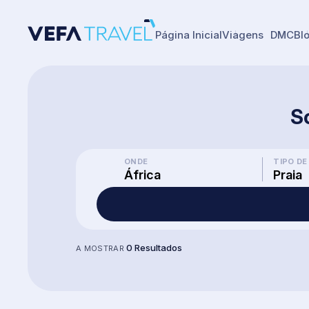
Página Inicial
Viagens
DMC
Bl
S
ONDE
TIPO DE
África
Praia
0 Resultados
A MOSTRAR