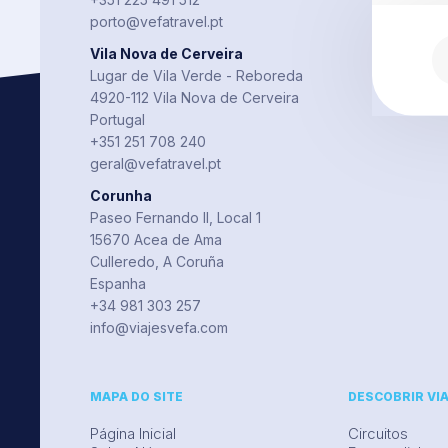
porto@vefatravel.pt
Vila Nova de Cerveira
Lugar de Vila Verde - Reboreda
4920-112 Vila Nova de Cerveira
Portugal
+351 251 708 240
geral@vefatravel.pt
Corunha
Paseo Fernando II, Local 1
15670 Acea de Ama
Culleredo, A Coruña
Espanha
+34 981 303 257
info@viajesvefa.com
MAPA DO SITE
DESCOBRIR VI
Página Inicial
Circuitos