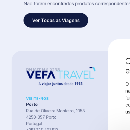
Não foram encontrados produtos correspondentes
Ver Todas as Viagens
O
e
RNAVT N.º 2238
O 
na
fu
VISITE-NOS
co
Porto
Rua de Oliveira Monteiro, 1058
u
4250-357 Porto
Portugal
+351 225 491 512