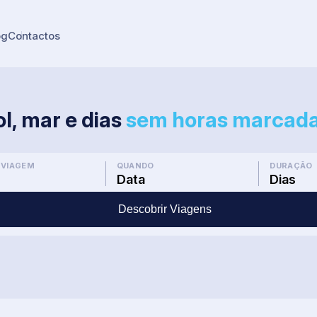
og
Contactos
ol, mar e dias
sem horas marcada
 VIAGEM
QUANDO
DURAÇÃO
Data
Dias
Descobrir Viagens