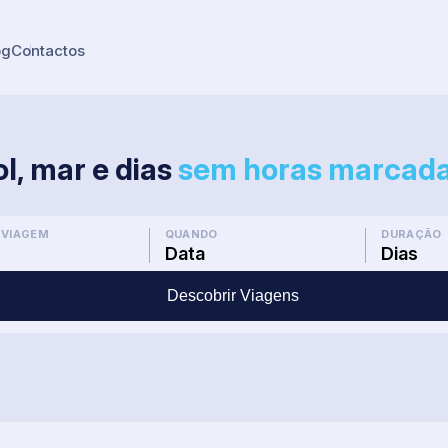
og
Contactos
ol, mar e dias
sem horas marcada
 VIAGEM
QUANDO
DURAÇÃO
Data
Dias
Descobrir Viagens