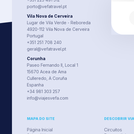
porto@vefatravel.pt
Vila Nova de Cerveira
Lugar de Vila Verde - Reboreda
4920-112 Vila Nova de Cerveira
Portugal
+351 251 708 240
geral@vefatravel.pt
Corunha
Paseo Fernando II, Local 1
15670 Acea de Ama
Culleredo, A Coruña
Espanha
+34 981 303 257
info@viajesvefa.com
MAPA DO SITE
DESCOBRIR VI
Página Inicial
Circuitos