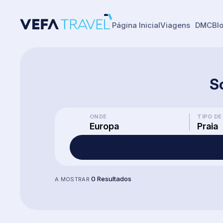
Página Inicial
Viagens
DMC
Bl
S
ONDE
TIPO DE
Europa
Praia
0 Resultados
A MOSTRAR