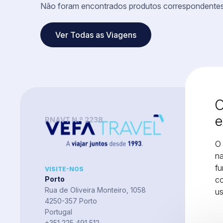
Não foram encontrados produtos correspondentes
Ver Todas as Viagens
O
e
RNAVT N.º 2238
O 
na
fu
VISITE-NOS
co
Porto
Rua de Oliveira Monteiro, 1058
u
4250-357 Porto
Portugal
+351 225 491 512