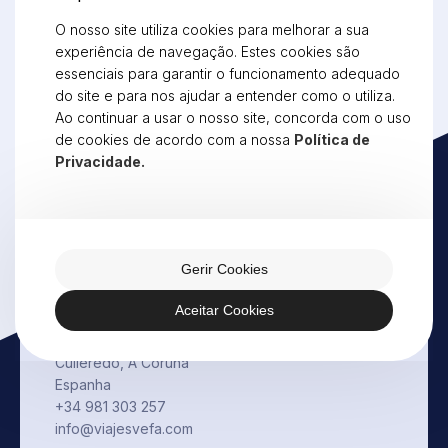
Porto
O nosso site utiliza cookies para melhorar a sua
Rua de Oliveira Monteiro, 1058
experiência de navegação. Estes cookies são
4250-357 Porto
essenciais para garantir o funcionamento adequado
Portugal
do site e para nos ajudar a entender como o utiliza.
+351 225 491 512
Ao continuar a usar o nosso site, concorda com o uso
porto@vefatravel.pt
de cookies de acordo com a nossa
Política de
Vila Nova de Cerveira
Privacidade.
Lugar de Vila Verde - Reboreda
4920-112 Vila Nova de Cerveira
Portugal
+351 251 708 240
geral@vefatravel.pt
Gerir Cookies
Corunha
Aceitar Cookies
Paseo Fernando II, Local 1
15670 Acea de Ama
Culleredo, A Coruña
Espanha
+34 981 303 257
info@viajesvefa.com