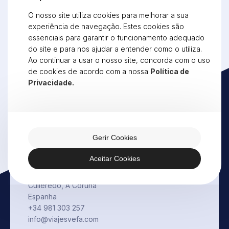
Porto
O nosso site utiliza cookies para melhorar a sua
Rua de Oliveira Monteiro, 1058
experiência de navegação. Estes cookies são
4250-357 Porto
essenciais para garantir o funcionamento adequado
Portugal
do site e para nos ajudar a entender como o utiliza.
+351 225 491 512
Ao continuar a usar o nosso site, concorda com o uso
porto@vefatravel.pt
de cookies de acordo com a nossa
Política de
Vila Nova de Cerveira
Privacidade.
Lugar de Vila Verde - Reboreda
4920-112 Vila Nova de Cerveira
Portugal
+351 251 708 240
geral@vefatravel.pt
Gerir Cookies
Corunha
Aceitar Cookies
Paseo Fernando II, Local 1
15670 Acea de Ama
Culleredo, A Coruña
Espanha
+34 981 303 257
info@viajesvefa.com