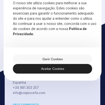
Rua de Oliveira Monteiro, 1058
O nosso site utiliza cookies para melhorar a sua
4250-357 Porto
experiência de navegação. Estes cookies são
Portugal
essenciais para garantir o funcionamento adequado
+351 225 491 512
do site e para nos ajudar a entender como o utiliza.
porto@vefatravel.pt
Ao continuar a usar o nosso site, concorda com o uso
Vila Nova de Cerveira
de cookies de acordo com a nossa
Política de
Lugar de Vila Verde - Reboreda
Privacidade.
4920-112 Vila Nova de Cerveira
Portugal
+351 251 708 240
geral@vefatravel.pt
Gerir Cookies
Corunha
Paseo Fernando II, Local 1
Aceitar Cookies
15670 Acea de Ama
Culleredo, A Coruña
Espanha
+34 981 303 257
info@viajesvefa.com
FALE CONNOSCO